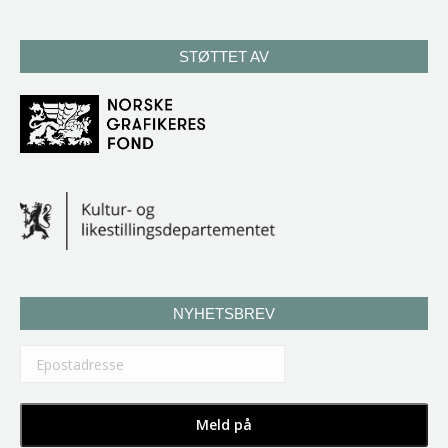
STØTTET AV
NYHETSBREV