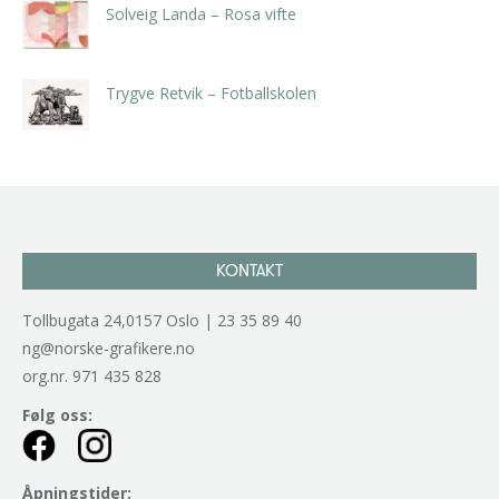
Solveig Landa – Rosa vifte
kr
5.250,00
inkl. 5% kunstavgift
Trygve Retvik – Fotballskolen
kr
2.940,00
inkl. 5% kunstavgift
KONTAKT
Tollbugata 24,0157 Oslo | 23 35 89 40
ng@norske-grafikere.no
org.nr. 971 435 828
Følg oss:
Åpningstider: