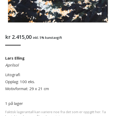
kr
2.415,00
inkl. 5% kunstavgift
Lars Elling
Aprilsol
Litografi
Opplag: 100 eks.
Motivformat: 29 x 21 cm
1 på lager
Faktisk lagerantall kan variere noe fra det som er oppgitt her. Ta