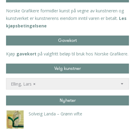
Norske Grafikere formidler kunst på vegne av kunstneren og
kunstverket er kunstnerens eiendom inntil varen er betalt.
Les
kjøpsbetingelsene
Gavekort
Kjøp
gavekort
på valgfritt beløp til bruk hos Norske Grafikere.
Velg kunstner
Elling, Lars
×
Nyheter
Solveig Landa – Grønn vifte
kr
5.250,00
inkl. 5% kunstavgift