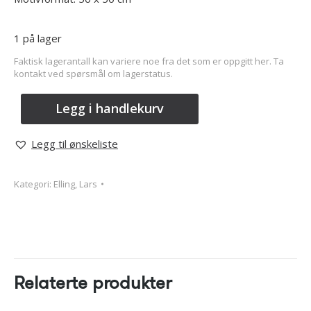
1 på lager
Faktisk lagerantall kan variere noe fra det som er oppgitt her. Ta
kontakt ved spørsmål om lagerstatus.
Legg i handlekurv
Legg til ønskeliste
Kategori:
Elling, Lars
Relaterte produkter