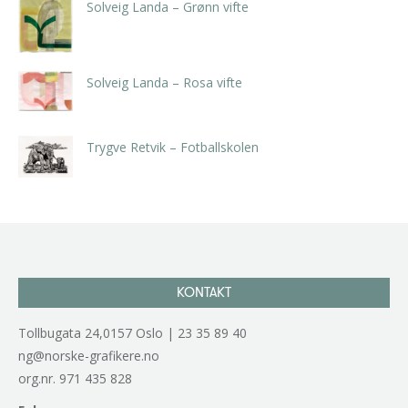
Solveig Landa – Grønn vifte
kr
5.250,00
inkl. 5% kunstavgift
Solveig Landa – Rosa vifte
kr
5.250,00
inkl. 5% kunstavgift
Trygve Retvik – Fotballskolen
kr
2.940,00
inkl. 5% kunstavgift
KONTAKT
Tollbugata 24,0157 Oslo | 23 35 89 40
ng@norske-grafikere.no
org.nr. 971 435 828