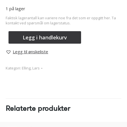
1 på lager
Faktisk lagerantall kan variere noe fra det som er oppgitt her. Ta
kontakt ved spørsmål om lagerstatus.
Legg i handlekurv
Legg til ønskeliste
Kategori:
Elling, Lars
Relaterte produkter