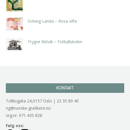
kr
5.250,00
inkl. 5% kunstavgift
Solveig Landa – Rosa vifte
kr
5.250,00
inkl. 5% kunstavgift
Trygve Retvik – Fotballskolen
kr
2.940,00
inkl. 5% kunstavgift
KONTAKT
Tollbugata 24,0157 Oslo | 23 35 89 40
ng@norske-grafikere.no
org.nr. 971 435 828
Følg oss: