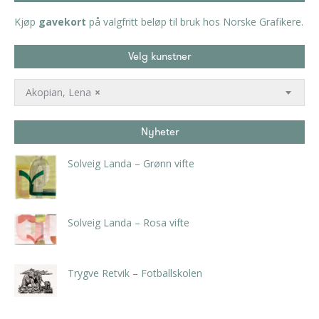
Kjøp
gavekort
på valgfritt beløp til bruk hos Norske Grafikere.
Velg kunstner
Akopian, Lena
×
Nyheter
Solveig Landa – Grønn vifte
kr
5.250,00
inkl. 5% kunstavgift
Solveig Landa – Rosa vifte
kr
5.250,00
inkl. 5% kunstavgift
Trygve Retvik – Fotballskolen
kr
2.940,00
inkl. 5% kunstavgift