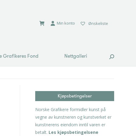
e Grafikeres Fond
Nettgalleri
Search:
Min konto
Ønskeliste
e Grafikeres Fond
Nettgalleri
Search:
Kjøpsbetingelser
Norske Grafikere formidler kunst på
vegne av kunstneren og kunstverket er
kunstnerens eiendom inntil varen er
betalt.
Les kjøpsbetingelsene