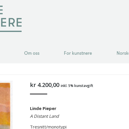
Om oss
For kunstnere
Norsk
Om oss
For kunstnere
Norsk
kr
4.200,00
inkl. 5% kunstavgift
Linde Pieper
A Distant Land
Tresnitt/monotypi