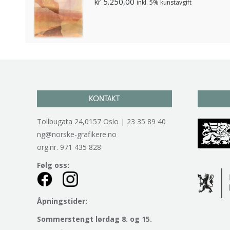
kr
5.250,00
inkl. 5% kunstavgift
KONTAKT
Tollbugata 24,0157 Oslo | 23 35 89 40
ng@norske-grafikere.no
org.nr. 971 435 828
Følg oss:
Åpningstider:
Sommerstengt lørdag 8. og 15.