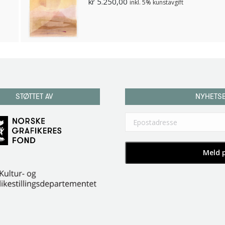
kr
5.250,00
inkl. 5% kunstavgift
STØTTET AV
NYHETS