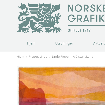
Hjem
Utstillinger
Aktuelt
Hjem
Utstillinger
Aktuelt
You are here:
Hjem
Pieper, Linde
Linde Pieper – A Distant Land