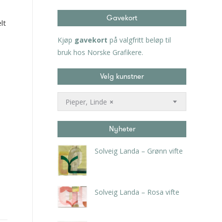
Gavekort
lt
Kjøp
gavekort
på valgfritt beløp til
bruk hos Norske Grafikere.
Velg kunstner
Pieper, Linde
×
Nyheter
Solveig Landa – Grønn vifte
kr
5.250,00
inkl. 5% kunstavgift
Solveig Landa – Rosa vifte
kr
5.250,00
inkl. 5% kunstavgift