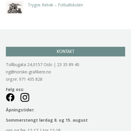
Trygve Retvik – Fotballskolen
kr
2.940,00
inkl. 5% kunstavgift
KONTAKT
Tollbugata 24,0157 Oslo | 23 35 89 40
ng@norske-grafikere.no
org.nr. 971 435 828
Følg oss:
Åpningstider:
Sommerstengt lørdag 8. og 15. august
ons og fre: 12-17 | tor 12-18