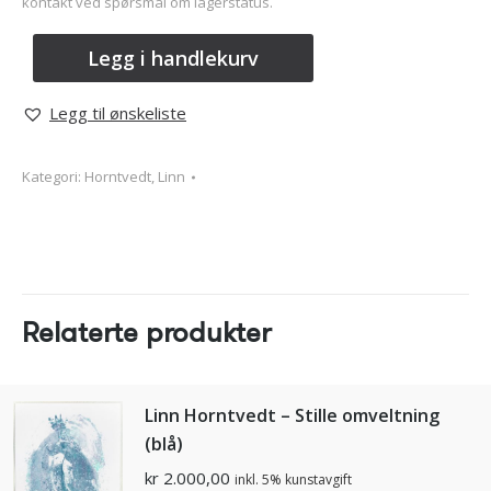
kontakt ved spørsmål om lagerstatus.
Legg i handlekurv
Legg til ønskeliste
Kategori:
Horntvedt, Linn
Relaterte produkter
Linn Horntvedt – Stille omveltning
(blå)
kr
2.000,00
inkl. 5% kunstavgift