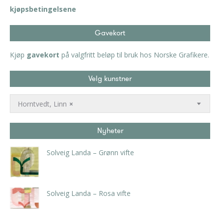
kjøpsbetingelsene
Gavekort
Kjøp
gavekort
på valgfritt beløp til bruk hos Norske Grafikere.
Velg kunstner
Horntvedt, Linn
×
Nyheter
Solveig Landa – Grønn vifte
kr
5.250,00
inkl. 5% kunstavgift
Solveig Landa – Rosa vifte
kr
5.250,00
inkl. 5% kunstavgift