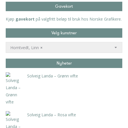
Gavekort
Kjøp
gavekort
på valgfritt beløp til bruk hos Norske Grafikere.
Velg kunstner
Horntvedt, Linn
×
Nyheter
Solveig Landa – Grønn vifte
kr
5.250,00
inkl. 5% kunstavgift
Solveig Landa – Rosa vifte
kr
5.250,00
inkl. 5% kunstavgift