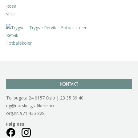
Trygve Retvik – Fotballskolen
kr
2.940,00
inkl. 5% kunstavgift
KONTAKT
Tollbugata 24,0157 Oslo | 23 35 89 40
ng@norske-grafikere.no
org.nr. 971 435 828
Følg oss: