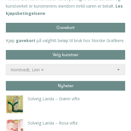
kunstverket er kunstnerens eiendom inntil varen er betalt.
Les
kjøpsbetingelsene
Gavekort
Kjøp
gavekort
på valgfritt beløp til bruk hos Norske Grafikere.
Velg kunstner
Horntvedt, Linn
×
Nyheter
Solveig Landa – Grønn vifte
kr
5.250,00
inkl. 5% kunstavgift
Solveig Landa – Rosa vifte