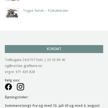
kr
5.250,00
inkl. 5% kunstavgift
Trygve Retvik – Fotballskolen
kr
2.940,00
inkl. 5% kunstavgift
KONTAKT
Tollbugata 24,0157 Oslo | 23 35 89 40
ng@norske-grafikere.no
org.nr. 971 435 828
Følg oss:
Åpningstider:
Sommerstengt fra og med 13. juli til og med 4. august