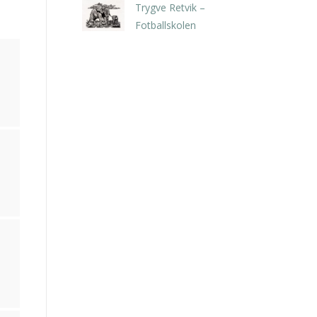
Trygve Retvik –
Fotballskolen
kr
2.940,00
inkl. 5% kunstavgift