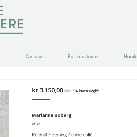
Om oss
For kunstnere
Norsk
Om oss
For kunstnere
Norsk
kr
3.150,00
inkl. 5% kunstavgift
Marianne Boberg
Hus
Koldnål / etsning / chine collé