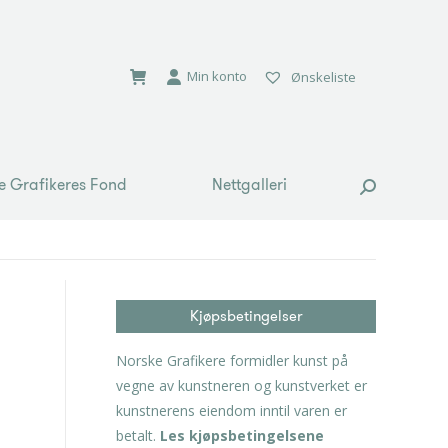
e Grafikeres Fond
Nettgalleri
Search:
Min konto
Ønskeliste
e Grafikeres Fond
Nettgalleri
Search:
Kjøpsbetingelser
Norske Grafikere formidler kunst på
vegne av kunstneren og kunstverket er
kunstnerens eiendom inntil varen er
betalt.
Les kjøpsbetingelsene