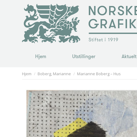
Hjem
Utstillinger
Aktuelt
Hjem
Utstillinger
Aktuelt
You are here:
Hjem
Boberg, Marianne
Marianne Boberg – Hus