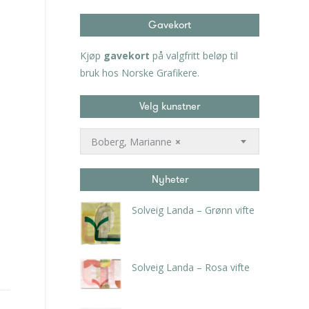
Gavekort
Kjøp
gavekort
på valgfritt beløp til
bruk hos Norske Grafikere.
Velg kunstner
Boberg, Marianne
×
Nyheter
Solveig Landa – Grønn vifte
kr
5.250,00
inkl. 5% kunstavgift
Solveig Landa – Rosa vifte
kr
5.250,00
inkl. 5% kunstavgift