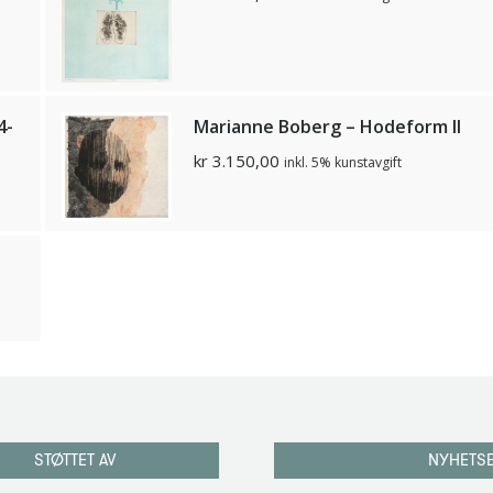
4-
Marianne Boberg – Hodeform II
kr
3.150,00
inkl. 5% kunstavgift
STØTTET AV
NYHETS