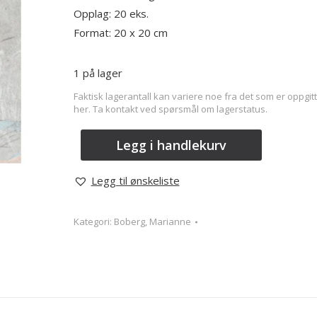
Opplag: 20 eks.
Format: 20 x 20 cm
1 på lager
Faktisk lagerantall kan variere noe fra det som er oppgitt
her. Ta kontakt ved spørsmål om lagerstatus.
Legg i handlekurv
Legg til ønskeliste
Kategori:
Boberg, Marianne