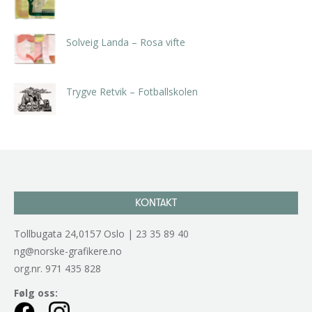
kr
5.250,00
inkl. 5% kunstavgift
Solveig Landa – Rosa vifte
kr
5.250,00
inkl. 5% kunstavgift
Trygve Retvik – Fotballskolen
kr
2.940,00
inkl. 5% kunstavgift
KONTAKT
Tollbugata 24,0157 Oslo | 23 35 89 40
ng@norske-grafikere.no
org.nr. 971 435 828
Følg oss: