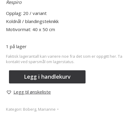
Respiro
Opplag: 20 / variant
Koldnål / blandingsteknikk
Motivormat: 40 x 50 cm
1 på lager
Faktisk lagerantall kan variere noe fra det som er oppgitt her. Ta
kontakt ved spørsmål om lagerstatus.
Legg i handlekurv
Legg til ønskeliste
Kategori:
Boberg, Marianne