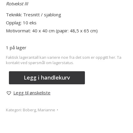
Rotvekst III
Teknikk: Tresnitt / sjablong
Opplag: 10 eks
Motivormat: 40 x 40 cm (papir: 48,5 x 65 cm)
1 på lager
Faktisk lagerantall kan variere noe fra det som er oppgitt her. Ta
kontakt ved spørsmål om lagerstatus.
Legg i handlekurv
Legg til ønskeliste
Kategori:
Boberg, Marianne