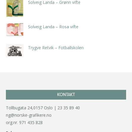
Solveig Landa – Grønn vifte
kr
5.250,00
inkl. 5% kunstavgift
Solveig Landa – Rosa vifte
kr
5.250,00
inkl. 5% kunstavgift
Trygve Retvik – Fotballskolen
kr
2.940,00
inkl. 5% kunstavgift
KONTAKT
Tollbugata 24,0157 Oslo | 23 35 89 40
ng@norske-grafikere.no
org.nr. 971 435 828