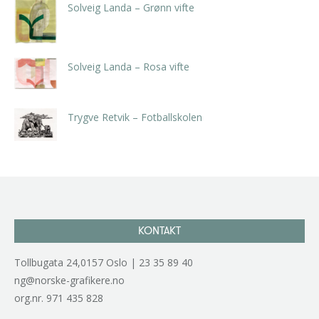
Solveig Landa – Grønn vifte
kr
5.250,00
inkl. 5% kunstavgift
Solveig Landa – Rosa vifte
kr
5.250,00
inkl. 5% kunstavgift
Trygve Retvik – Fotballskolen
kr
2.940,00
inkl. 5% kunstavgift
KONTAKT
Tollbugata 24,0157 Oslo | 23 35 89 40
ng@norske-grafikere.no
org.nr. 971 435 828