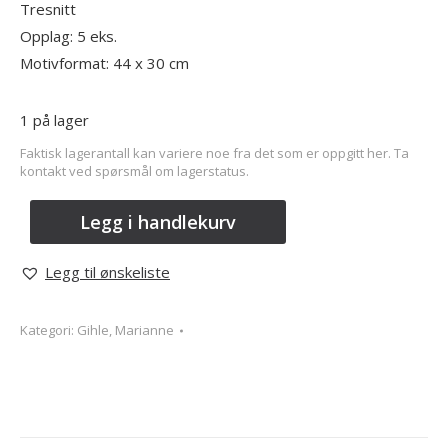
Tresnitt
Opplag: 5 eks.
Motivformat: 44 x 30 cm
1 på lager
Faktisk lagerantall kan variere noe fra det som er oppgitt her. Ta
kontakt ved spørsmål om lagerstatus.
Legg i handlekurv
Legg til ønskeliste
Kategori:
Gihle, Marianne