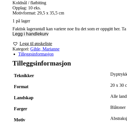
Koldnål / flatbiting
Opplag: 10 eks.
Motivformat: 29,5 x 35,5 cm
1 på lager
Faktisk lagerantall kan variere noe fra det som er oppgitt her. T
Legg i handlekurv
Legg til ønskeliste
Kategori:
Gihle, Marianne
Tilleggsinformasjon
Tilleggsinformasjon
Dyptrykk
Teknikker
20 x 30 
Format
Alle land
Landskap
Blåtoner
Farger
Abstraks
Motiv