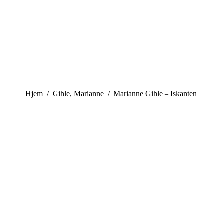
You are here:
Hjem
Gihle, Marianne
Marianne Gihle – Iskanten