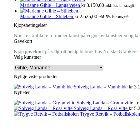
Marianne Gihle – Langs veien
kr
3.150,00
inkl. 5% kunstavgift
Marianne Gihle – Stilleben
kr
2.625,00
inkl. 5% kunstavgift
Kjøpsbetingelser
Norske Grafikere formidler kunst på vegne av kunstneren og kuns
Gavekort
Kjøp
gavekort
på valgfritt beløp til bruk hos Norske Grafikere.
Velg kunstner
Nylige viste produkter
Solveig Landa – Vannbilde
kr
3.1
Nyheter
Solveig Landa – Grønn vifte
kr
Solveig Landa – Rosa vifte
kr
5.2
Trygve Retvik – Fotballskolen