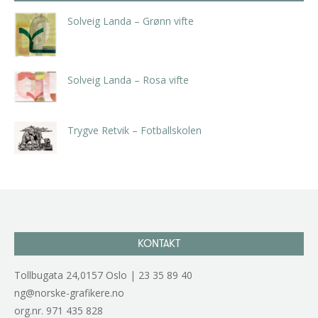
Solveig Landa – Grønn vifte
kr
5.250,00
inkl. 5% kunstavgift
Solveig Landa – Rosa vifte
kr
5.250,00
inkl. 5% kunstavgift
Trygve Retvik – Fotballskolen
kr
2.940,00
inkl. 5% kunstavgift
KONTAKT
Tollbugata 24,0157 Oslo | 23 35 89 40
ng@norske-grafikere.no
org.nr. 971 435 828