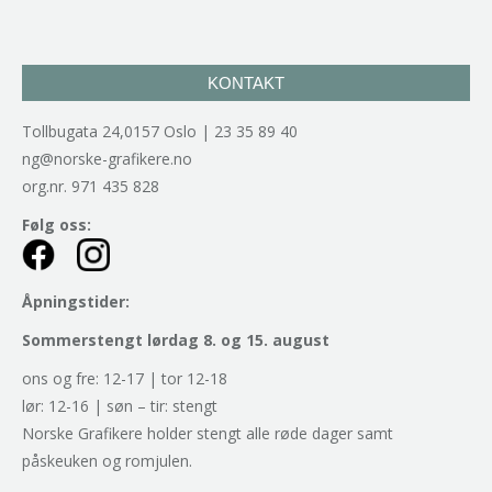
KONTAKT
Tollbugata 24,0157 Oslo | 23 35 89 40
ng@norske-grafikere.no
org.nr. 971 435 828
Følg oss:
Åpningstider:
Sommerstengt lørdag 8. og 15. august
ons og fre: 12-17 | tor 12-18
lør: 12-16 | søn – tir: stengt
Norske Grafikere holder stengt alle røde dager samt
påskeuken og romjulen.