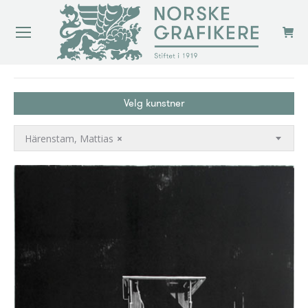
You are here:
Velg kunstner
Härenstam, Mattias
×