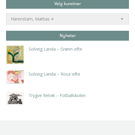
Velg kunstner
Härenstam, Mattias
×
Nyheter
Solveig Landa – Grønn vifte
kr
5.250,00
inkl. 5% kunstavgift
Solveig Landa – Rosa vifte
kr
5.250,00
inkl. 5% kunstavgift
Trygve Retvik – Fotballskolen
kr
2.940,00
inkl. 5% kunstavgift