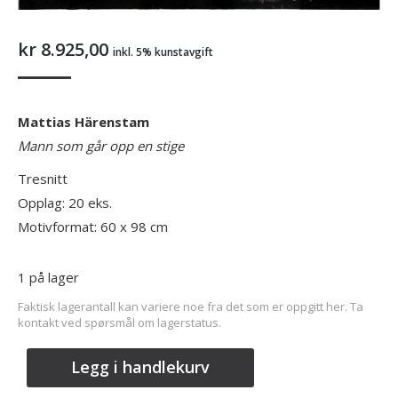
kr
8.925,00
inkl. 5% kunstavgift
Mattias Härenstam
Mann som går opp en stige
Tresnitt
Opplag: 20 eks.
Motivformat: 60 x 98 cm
1 på lager
Faktisk lagerantall kan variere noe fra det som er oppgitt her. Ta
kontakt ved spørsmål om lagerstatus.
Legg i handlekurv