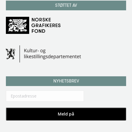
STØTTET AV
NYHETSBREV