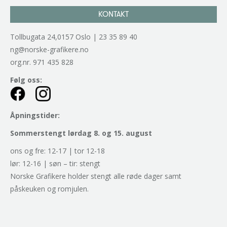
KONTAKT
Tollbugata 24,0157 Oslo | 23 35 89 40
ng@norske-grafikere.no
org.nr. 971 435 828
Følg oss:
Åpningstider:
Sommerstengt lørdag 8. og 15. august
ons og fre: 12-17 | tor 12-18
lør: 12-16 | søn – tir: stengt
Norske Grafikere holder stengt alle røde dager samt
påskeuken og romjulen.