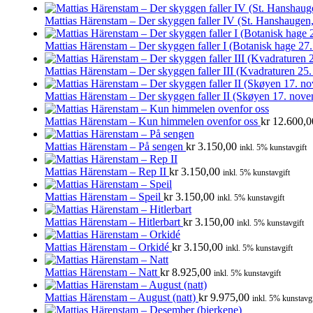
Mattias Härenstam – Der skyggen faller IV (St. Hanshaugen
Mattias Härenstam – Der skyggen faller I (Botanisk hage 27
Mattias Härenstam – Der skyggen faller III (Kvadraturen 2
Mattias Härenstam – Der skyggen faller II (Skøyen 17. nov
Mattias Härenstam – Kun himmelen ovenfor oss
kr
12.600,0
Mattias Härenstam – På sengen
kr
3.150,00
inkl. 5% kunstavgift
Mattias Härenstam – Rep II
kr
3.150,00
inkl. 5% kunstavgift
Mattias Härenstam – Speil
kr
3.150,00
inkl. 5% kunstavgift
Mattias Härenstam – Hitlerbart
kr
3.150,00
inkl. 5% kunstavgift
Mattias Härenstam – Orkidé
kr
3.150,00
inkl. 5% kunstavgift
Mattias Härenstam – Natt
kr
8.925,00
inkl. 5% kunstavgift
Mattias Härenstam – August (natt)
kr
9.975,00
inkl. 5% kunstavgi