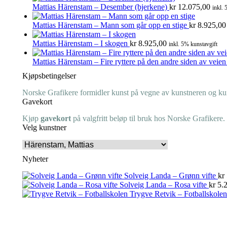
Mattias Härenstam – Desember (bjerkene)
kr
12.075,00
inkl. 
Mattias Härenstam – Mann som går opp en stige
kr
8.925,00
Mattias Härenstam – I skogen
kr
8.925,00
inkl. 5% kunstavgift
Mattias Härenstam – Fire ryttere på den andre siden av veie
Kjøpsbetingelser
Norske Grafikere formidler kunst på vegne av kunstneren og kuns
Gavekort
Kjøp
gavekort
på valgfritt beløp til bruk hos Norske Grafikere.
Velg kunstner
Nyheter
Solveig Landa – Grønn vifte
kr
Solveig Landa – Rosa vifte
kr
5.2
Trygve Retvik – Fotballskolen