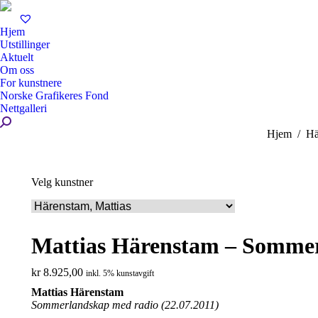
Hjem
Utstillinger
Aktuelt
Om oss
For kunstnere
Norske Grafikeres Fond
Nettgalleri
Search:
You are her
Hjem
Hä
Velg kunstner
Mattias Härenstam – Sommer
kr
8.925,00
inkl. 5% kunstavgift
Mattias Härenstam
Sommerlandskap med radio (22.07.2011)