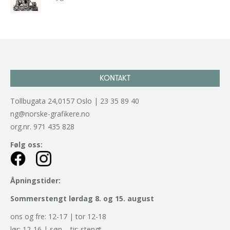
kr
2.940,00
inkl. 5% kunstavgift
KONTAKT
Tollbugata 24,0157 Oslo | 23 35 89 40
ng@norske-grafikere.no
org.nr. 971 435 828
Følg oss:
Åpningstider:
Sommerstengt lørdag 8. og 15. august
ons og fre: 12-17 | tor 12-18
lør: 12-16 | søn – tir: stengt