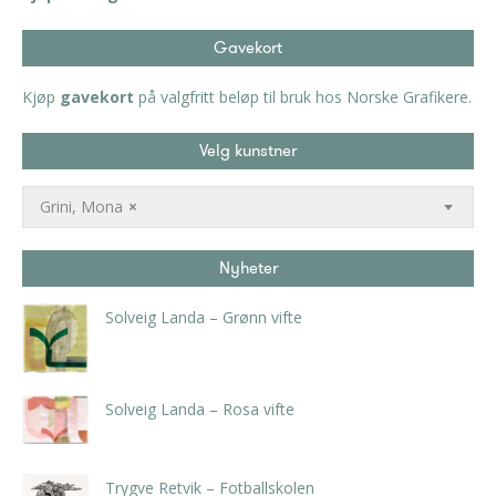
Gavekort
Kjøp
gavekort
på valgfritt beløp til bruk hos Norske Grafikere.
Velg kunstner
Grini, Mona
×
Nyheter
Solveig Landa – Grønn vifte
kr
5.250,00
inkl. 5% kunstavgift
Solveig Landa – Rosa vifte
kr
5.250,00
inkl. 5% kunstavgift
Trygve Retvik – Fotballskolen