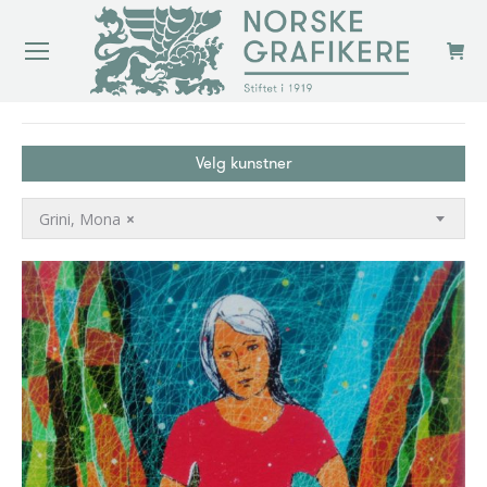
You are here:
Velg kunstner
Grini, Mona
×