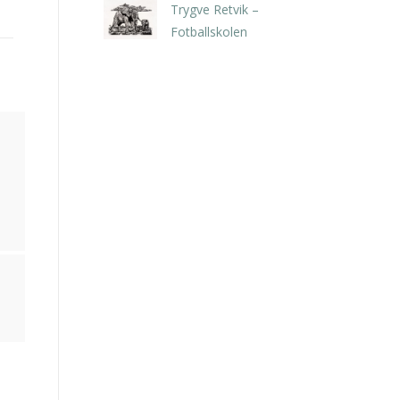
Trygve Retvik –
Fotballskolen
kr
2.940,00
inkl. 5% kunstavgift