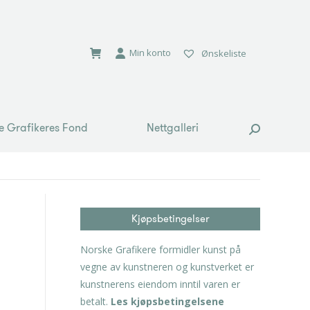
e Grafikeres Fond
Nettgalleri
Search:
Min konto
Ønskeliste
e Grafikeres Fond
Nettgalleri
Search:
Kjøpsbetingelser
Norske Grafikere formidler kunst på
vegne av kunstneren og kunstverket er
kunstnerens eiendom inntil varen er
betalt.
Les kjøpsbetingelsene