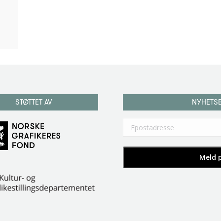
STØTTET AV
NYHETS