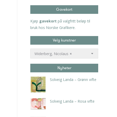
Gavekort
Kjøp
gavekort
på valgfritt beløp til
bruk hos Norske Grafikere.
Velg kunstner
Widerberg, Nicolaus
×
Nyheter
Solveig Landa – Grønn vifte
kr
5.250,00
inkl. 5% kunstavgift
Solveig Landa – Rosa vifte
kr
5.250,00
inkl. 5% kunstavgift