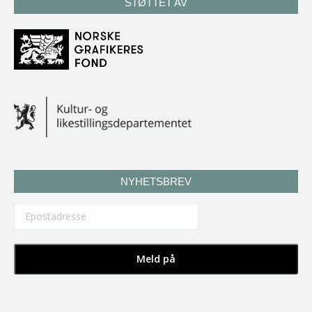
STØTTET AV
NYHETSBREV