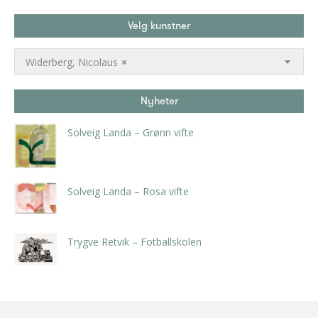
Velg kunstner
Widerberg, Nicolaus
×
Nyheter
Solveig Landa – Grønn vifte
kr
5.250,00
inkl. 5% kunstavgift
Solveig Landa – Rosa vifte
kr
5.250,00
inkl. 5% kunstavgift
Trygve Retvik – Fotballskolen
kr
2.940,00
inkl. 5% kunstavgift