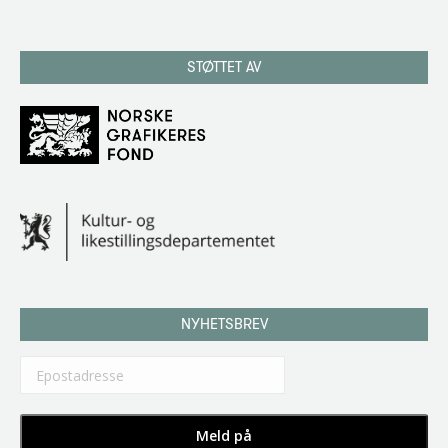
STØTTET AV
NYHETSBREV