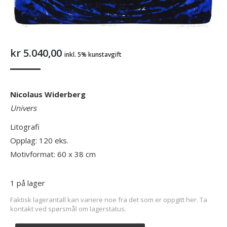
kr
5.040,00
inkl. 5% kunstavgift
Nicolaus Widerberg
Univers
Litografi
Opplag: 120 eks.
Motivformat: 60 x 38 cm
1 på lager
Faktisk lagerantall kan variere noe fra det som er oppgitt her. Ta
kontakt ved spørsmål om lagerstatus.