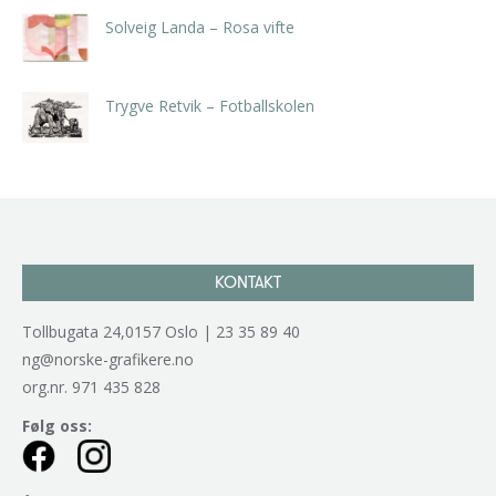
Solveig Landa – Rosa vifte
kr
5.250,00
inkl. 5% kunstavgift
Trygve Retvik – Fotballskolen
kr
2.940,00
inkl. 5% kunstavgift
KONTAKT
Tollbugata 24,0157 Oslo | 23 35 89 40
ng@norske-grafikere.no
org.nr. 971 435 828
Følg oss: