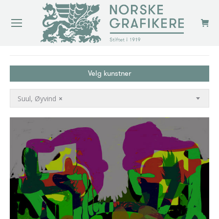
You are here:
Velg kunstner
Suul, Øyvind
×