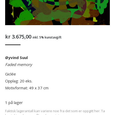
kr
3.675,00
inkl. 5% kunstavgift
Øyvind Suul
Faded memory
Giclée
Opplag: 20 eks.
Motivformat: 49 x 37 cm
1 på lager
Faktisk lagerantall kan variere noe fra det som er oppgitt her. Ta