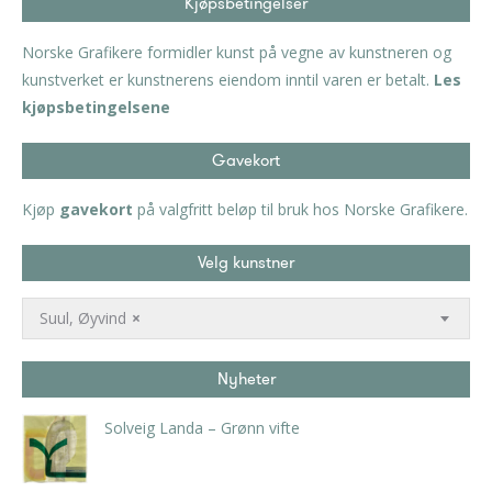
Kjøpsbetingelser
Norske Grafikere formidler kunst på vegne av kunstneren og
kunstverket er kunstnerens eiendom inntil varen er betalt.
Les
kjøpsbetingelsene
Gavekort
Kjøp
gavekort
på valgfritt beløp til bruk hos Norske Grafikere.
Velg kunstner
Suul, Øyvind
×
Nyheter
Solveig Landa – Grønn vifte
kr
5.250,00
inkl. 5% kunstavgift