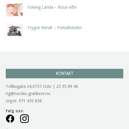
Solveig Landa – Rosa vifte
kr
5.250,00
inkl. 5% kunstavgift
Trygve Retvik – Fotballskolen
kr
2.940,00
inkl. 5% kunstavgift
KONTAKT
Tollbugata 24,0157 Oslo | 23 35 89 40
ng@norske-grafikere.no
org.nr. 971 435 828
Følg oss: