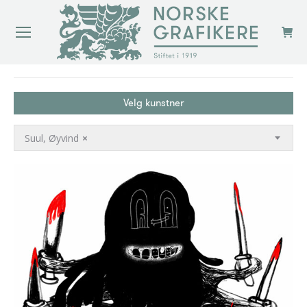
You are here:
Velg kunstner
Suul, Øyvind
×