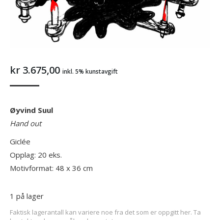
kr
3.675,00
inkl. 5% kunstavgift
Øyvind Suul
Hand out
Giclée
Opplag: 20 eks.
Motivformat: 48 x 36 cm
1 på lager
Faktisk lagerantall kan variere noe fra det som er oppgitt her. Ta