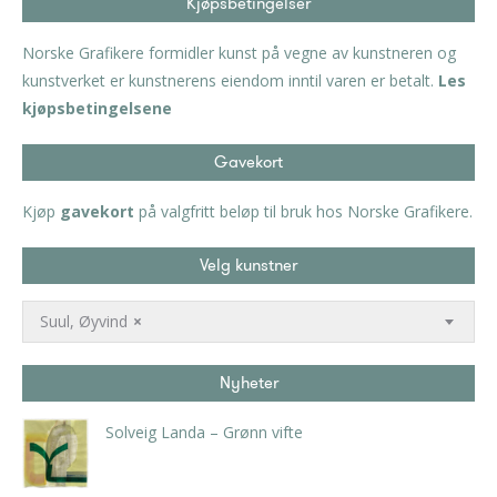
Kjøpsbetingelser
Norske Grafikere formidler kunst på vegne av kunstneren og
kunstverket er kunstnerens eiendom inntil varen er betalt.
Les
kjøpsbetingelsene
Gavekort
Kjøp
gavekort
på valgfritt beløp til bruk hos Norske Grafikere.
Velg kunstner
Suul, Øyvind
×
Nyheter
Solveig Landa – Grønn vifte
kr
5.250,00
inkl. 5% kunstavgift