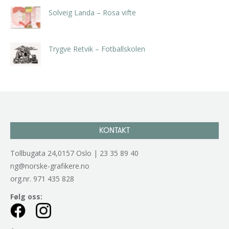
Solveig Landa – Rosa vifte
kr
5.250,00
inkl. 5% kunstavgift
Trygve Retvik – Fotballskolen
kr
2.940,00
inkl. 5% kunstavgift
KONTAKT
Tollbugata 24,0157 Oslo | 23 35 89 40
ng@norske-grafikere.no
org.nr. 971 435 828
Følg oss: