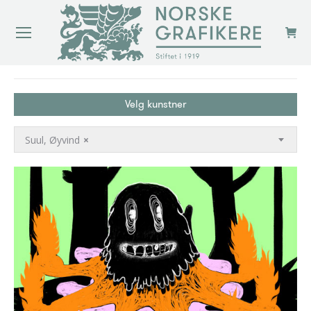
You are here:
Velg kunstner
Suul, Øyvind
×