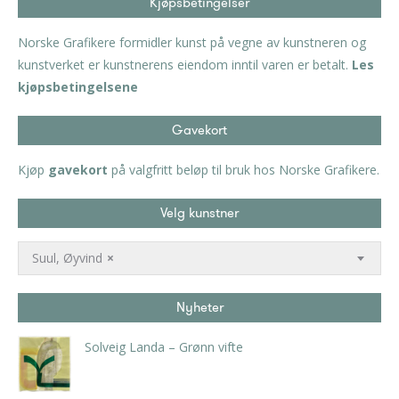
Kjøpsbetingelser
Norske Grafikere formidler kunst på vegne av kunstneren og
kunstverket er kunstnerens eiendom inntil varen er betalt.
Les
kjøpsbetingelsene
Gavekort
Kjøp
gavekort
på valgfritt beløp til bruk hos Norske Grafikere.
Velg kunstner
Suul, Øyvind
×
Nyheter
Solveig Landa – Grønn vifte
kr
5.250,00
inkl. 5% kunstavgift