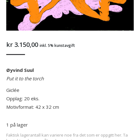
kr
3.150,00
inkl. 5% kunstavgift
Øyvind Suul
Put it to the torch
Giclée
Opplag: 20 eks.
Motivformat: 42 x 32 cm
1 på lager
Faktisk lagerantall kan variere noe fra det som er oppgitt her. Ta