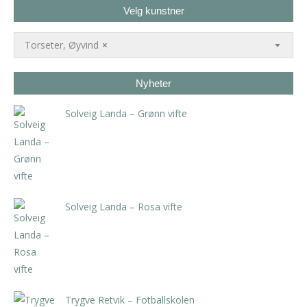
Velg kunstner
Torseter, Øyvind
×
Nyheter
Solveig Landa – Grønn vifte
kr
5.250,00
inkl. 5% kunstavgift
Solveig Landa – Rosa vifte
kr
5.250,00
inkl. 5% kunstavgift
Trygve Retvik – Fotballskolen