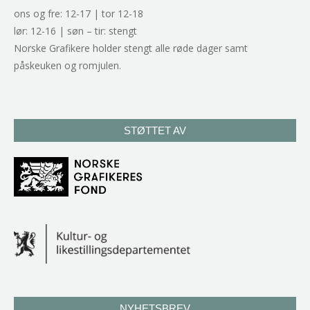
ons og fre: 12-17 | tor 12-18
lør: 12-16 | søn – tir: stengt
Norske Grafikere holder stengt alle røde dager samt
påskeuken og romjulen.
STØTTET AV
NYHETSBREV