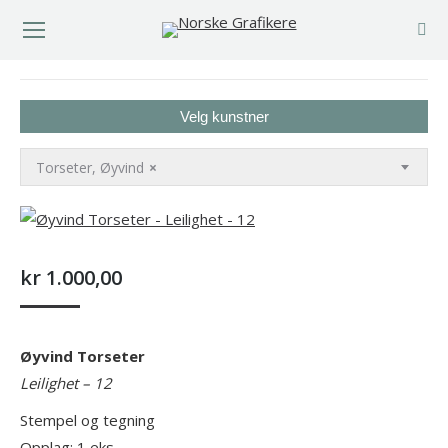
You are here:
Velg kunstner
Torseter, Øyvind
×
kr
1.000,00
Øyvind Torseter
Leilighet – 12
Stempel og tegning
Opplag: 1 eks.