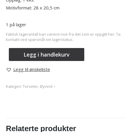
Motivformat: 28 x 20,5 cm
1 på lager
Faktisk lagerantall kan variere noe fra det som er oppgitt her. Ta
kontakt ved spørsmål om lagerstatus.
Legg i handlekurv
Legg til ønskeliste
Kategori:
Torseter, Øyvind
Relaterte produkter