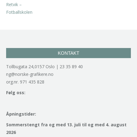
kr
2.940,00
inkl. 5% kunstavgift
KONTAKT
Tollbugata 24,0157 Oslo | 23 35 89 40
ng@norske-grafikere.no
org.nr. 971 435 828
Følg oss:
Åpningstider:
Sommerstengt fra og med 13. juli til og med 4. august
2026