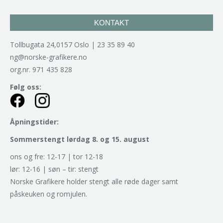
KONTAKT
Tollbugata 24,0157 Oslo | 23 35 89 40
ng@norske-grafikere.no
org.nr. 971 435 828
Følg oss:
Åpningstider:
Sommerstengt lørdag 8. og 15. august
ons og fre: 12-17 | tor 12-18
lør: 12-16 | søn – tir: stengt
Norske Grafikere holder stengt alle røde dager samt
påskeuken og romjulen.