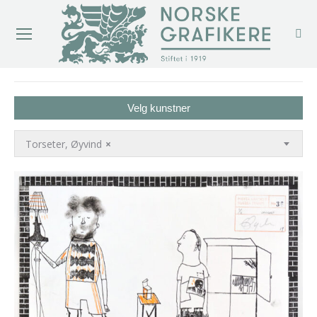
You are here:
Velg kunstner
Torseter, Øyvind
×