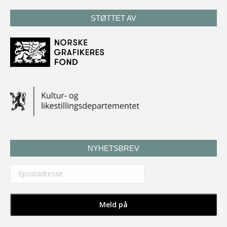
STØTTET AV
NYHETSBREV