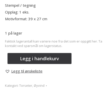
Stempel / tegning
Opplag: 1 eks.
Motivformat: 39 x 27 cm
1 på lager
Faktisk lagerantall kan variere noe fra det som er oppgitt her. Ta
kontakt ved spørsmål om lagerstatus.
Legg i handlekurv
Legg til ønskeliste
Kategori:
Torseter, Øyvind