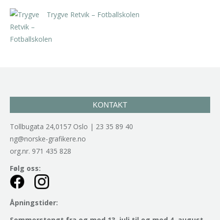
Trygve Retvik – Fotballskolen
kr
2.940,00
inkl. 5% kunstavgift
KONTAKT
Tollbugata 24,0157 Oslo | 23 35 89 40
ng@norske-grafikere.no
org.nr. 971 435 828
Følg oss:
Åpningstider:
Sommerstengt fra og med 13. juli til og med 4. august