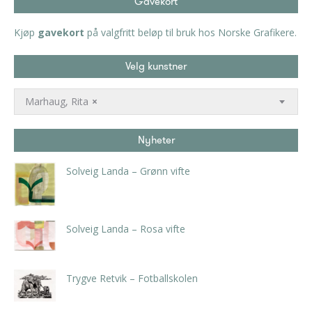
Gavekort
Kjøp
gavekort
på valgfritt beløp til bruk hos Norske Grafikere.
Velg kunstner
Marhaug, Rita
×
Nyheter
Solveig Landa – Grønn vifte
kr
5.250,00
inkl. 5% kunstavgift
Solveig Landa – Rosa vifte
kr
5.250,00
inkl. 5% kunstavgift
Trygve Retvik – Fotballskolen
kr
2.940,00
inkl. 5% kunstavgift