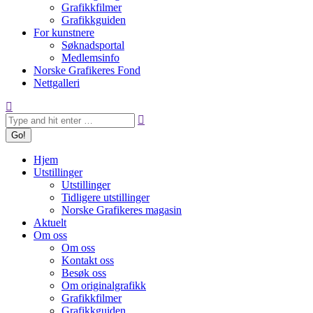
Grafikkfilmer
Grafikkguiden
For kunstnere
Søknadsportal
Medlemsinfo
Norske Grafikeres Fond
Nettgalleri
Search:
Hjem
Utstillinger
Utstillinger
Tidligere utstillinger
Norske Grafikeres magasin
Aktuelt
Om oss
Om oss
Kontakt oss
Besøk oss
Om originalgrafikk
Grafikkfilmer
Grafikkguiden