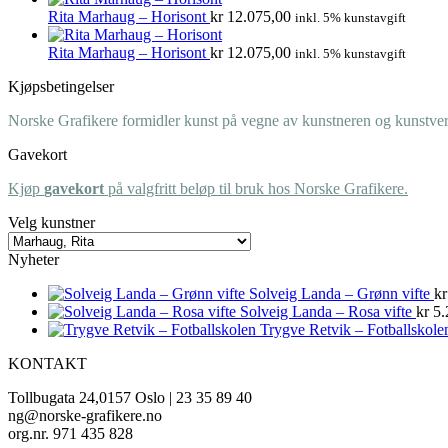
Rita Marhaug – Horisont
kr
12.075,00
inkl. 5% kunstavgift
Rita Marhaug – Horisont
kr
12.075,00
inkl. 5% kunstavgift
Kjøpsbetingelser
Norske Grafikere formidler kunst på vegne av kunstneren og kunstverk
Gavekort
Kjøp
gavekort
på valgfritt beløp til bruk hos Norske Grafikere.
Velg kunstner
Nyheter
Solveig Landa – Grønn vifte
kr
Solveig Landa – Rosa vifte
kr
5.
Trygve Retvik – Fotballskole
KONTAKT
Tollbugata 24,0157 Oslo | 23 35 89 40
ng@norske-grafikere.no
org.nr. 971 435 828