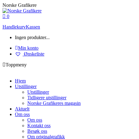
Skip
Norske Grafikere
to
content
0
Handlekurv
Kassen
Ingen produkter...
Min konto
Ønskeliste
Toppmeny
Hjem
Utstillinger
Utstillinger
Tidligere utstillinger
Norske Grafikeres magasin
Aktuelt
Om oss
Om oss
Kontakt oss
Besøk oss
Om originalgrafikk