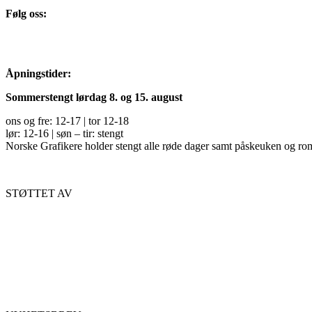
Følg oss:
Åpningstider:
Sommerstengt lørdag 8. og 15. august
ons og fre: 12-17 | tor 12-18
lør: 12-16 | søn – tir: stengt
Norske Grafikere holder stengt alle røde dager samt påskeuken og ro
STØTTET AV