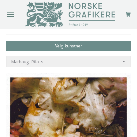
You are here:
Velg kunstner
Marhaug, Rita
×