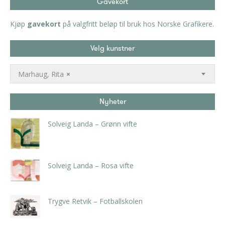
Gavekort
Kjøp
gavekort
på valgfritt beløp til bruk hos Norske Grafikere.
Velg kunstner
Marhaug, Rita
×
Nyheter
Solveig Landa – Grønn vifte
kr
5.250,00
inkl. 5% kunstavgift
Solveig Landa – Rosa vifte
kr
5.250,00
inkl. 5% kunstavgift
Trygve Retvik – Fotballskolen
kr
2.940,00
inkl. 5% kunstavgift