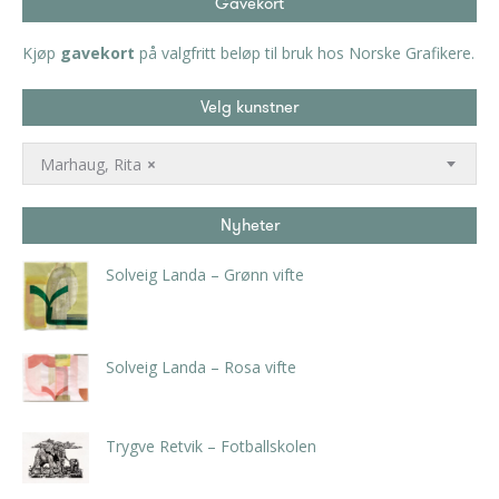
Gavekort
Kjøp
gavekort
på valgfritt beløp til bruk hos Norske Grafikere.
Velg kunstner
Marhaug, Rita
×
Nyheter
Solveig Landa – Grønn vifte
kr
5.250,00
inkl. 5% kunstavgift
Solveig Landa – Rosa vifte
kr
5.250,00
inkl. 5% kunstavgift
Trygve Retvik – Fotballskolen
kr
2.940,00
inkl. 5% kunstavgift