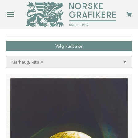
You are here:
Velg kunstner
Marhaug, Rita
×