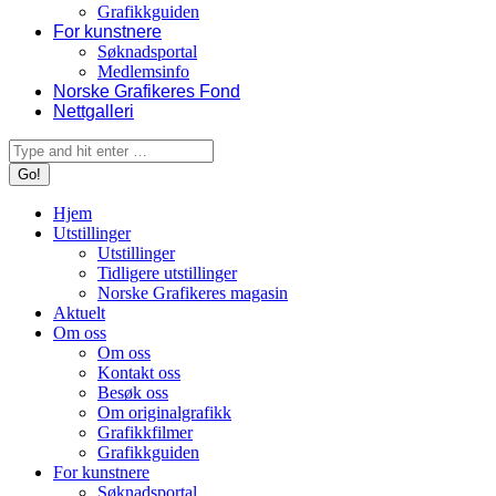
Grafikkguiden
For kunstnere
Søknadsportal
Medlemsinfo
Norske Grafikeres Fond
Nettgalleri
Search:
Hjem
Utstillinger
Utstillinger
Tidligere utstillinger
Norske Grafikeres magasin
Aktuelt
Om oss
Om oss
Kontakt oss
Besøk oss
Om originalgrafikk
Grafikkfilmer
Grafikkguiden
For kunstnere
Søknadsportal