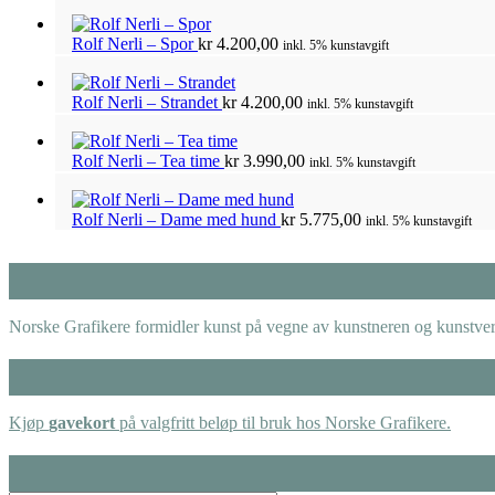
Rolf Nerli – Spor
kr
4.200,00
inkl. 5% kunstavgift
Rolf Nerli – Strandet
kr
4.200,00
inkl. 5% kunstavgift
Rolf Nerli – Tea time
kr
3.990,00
inkl. 5% kunstavgift
Rolf Nerli – Dame med hund
kr
5.775,00
inkl. 5% kunstavgift
Norske Grafikere formidler kunst på vegne av kunstneren og kunstverk
Kjøp
gavekort
på valgfritt beløp til bruk hos Norske Grafikere.