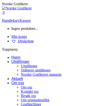
Skip
Norske Grafikere
to
content
0
Handlekurv
Kassen
Ingen produkter...
Min konto
Ønskeliste
Toppmeny
Hjem
Utstillinger
Utstillinger
Tidligere utstillinger
Norske Grafikeres magasin
Aktuelt
Om oss
Om oss
Kontakt oss
Besøk oss
Om originalgrafikk
Grafikkfilmer