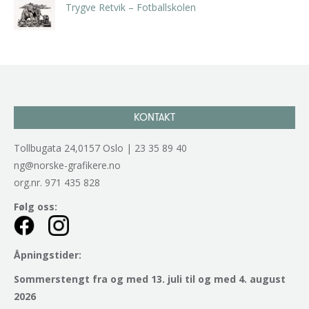
Trygve Retvik – Fotballskolen
kr
2.940,00
inkl. 5% kunstavgift
KONTAKT
Tollbugata 24,0157 Oslo | 23 35 89 40
ng@norske-grafikere.no
org.nr. 971 435 828
Følg oss:
Åpningstider:
Sommerstengt fra og med 13. juli til og med 4. august
2026