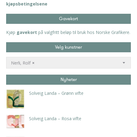
kjøpsbetingelsene
Gavekort
Kjøp
gavekort
på valgfritt beløp til bruk hos Norske Grafikere.
Velg kunstner
Nerli, Rolf
×
Nyheter
Solveig Landa – Grønn vifte
kr
5.250,00
inkl. 5% kunstavgift
Solveig Landa – Rosa vifte
kr
5.250,00
inkl. 5% kunstavgift