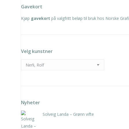
Gavekort
Kjøp
gavekort
på valgfritt beløp til bruk hos Norske Grafi
Velg kunstner
Nyheter
Solveig Landa – Grønn vifte
kr
5.250,00
inkl. 5% kunstavgift