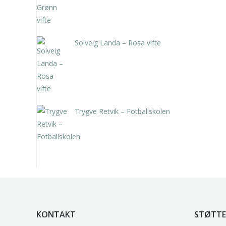
Solveig Landa – Rosa vifte
kr
5.250,00
inkl. 5% kunstavgift
Trygve Retvik – Fotballskolen
kr
2.940,00
inkl. 5% kunstavgift
KONTAKT
STØTTE