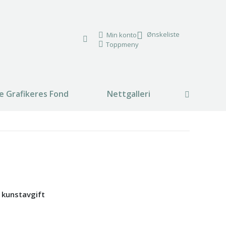
Ønskeliste
Min konto
Toppmeny
e Grafikeres Fond
Nettgalleri
Search:
% kunstavgift