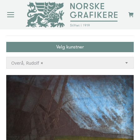
You are here:
Velg kunstner
Overå, Rudolf
×