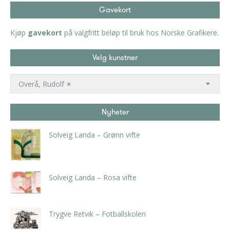
Gavekort
Kjøp
gavekort
på valgfritt beløp til bruk hos Norske Grafikere.
Velg kunstner
Overå, Rudolf
×
Nyheter
Solveig Landa – Grønn vifte
kr
5.250,00
inkl. 5% kunstavgift
Solveig Landa – Rosa vifte
kr
5.250,00
inkl. 5% kunstavgift
Trygve Retvik – Fotballskolen
kr
2.940,00
inkl. 5% kunstavgift