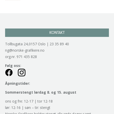
KONTAKT
Tollbugata 24,0157 Oslo | 23 35 89 40
ng@norske-grafikere.no
org.nr. 971 435 828
Følg oss:
Åpningstider:
Sommerstengt lørdag 8. og 15. august
ons og fre: 12-17 | tor 12-18
lør: 12-16 | søn – tir: stengt
Norske Grafikere holder stengt alle røde dager samt