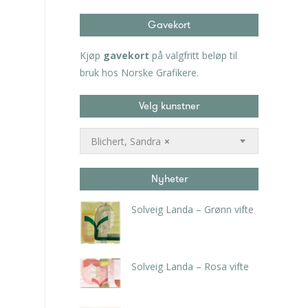
Gavekort
Kjøp
gavekort
på valgfritt beløp til
bruk hos Norske Grafikere.
Velg kunstner
Blichert, Sandra
×
Nyheter
Solveig Landa – Grønn vifte
kr
5.250,00
inkl. 5% kunstavgift
Solveig Landa – Rosa vifte
kr
5.250,00
inkl. 5% kunstavgift