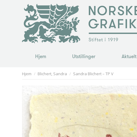
Hjem
Utstillinger
Aktuelt
Hjem
Utstillinger
Aktuelt
You are here:
Hjem
Blichert, Sandra
Sandra Blichert – TP V