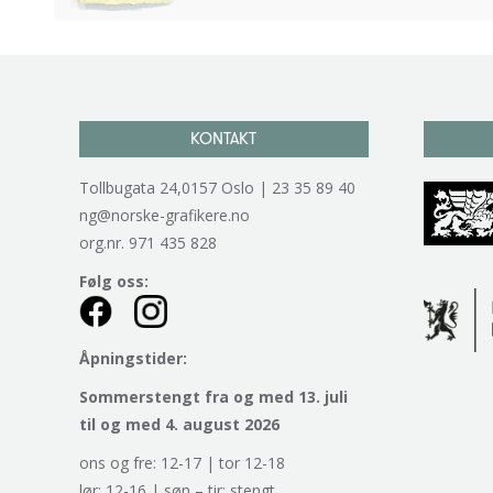
KONTAKT
Tollbugata 24,0157 Oslo | 23 35 89 40
ng@norske-grafikere.no
org.nr. 971 435 828
Følg oss:
Åpningstider:
Sommerstengt fra og med 13. juli
til og med 4. august 2026
ons og fre: 12-17 | tor 12-18
lør: 12-16 | søn – tir: stengt