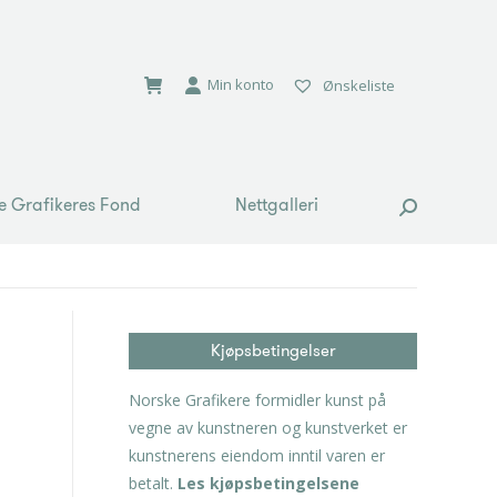
e Grafikeres Fond
Nettgalleri
Search:
Min konto
Ønskeliste
e Grafikeres Fond
Nettgalleri
Search:
Kjøpsbetingelser
Norske Grafikere formidler kunst på
vegne av kunstneren og kunstverket er
kunstnerens eiendom inntil varen er
betalt.
Les kjøpsbetingelsene