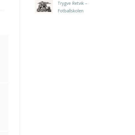
Trygve Retvik –
Fotballskolen
kr
2.940,00
inkl. 5% kunstavgift