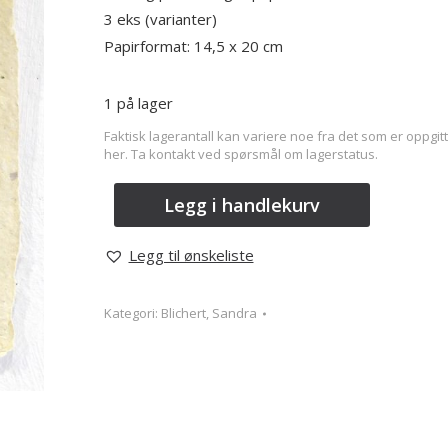
3 eks (varianter)
Papirformat: 14,5 x 20 cm
1 på lager
Faktisk lagerantall kan variere noe fra det som er oppgitt
her. Ta kontakt ved spørsmål om lagerstatus.
Legg i handlekurv
Legg til ønskeliste
Kategori:
Blichert, Sandra