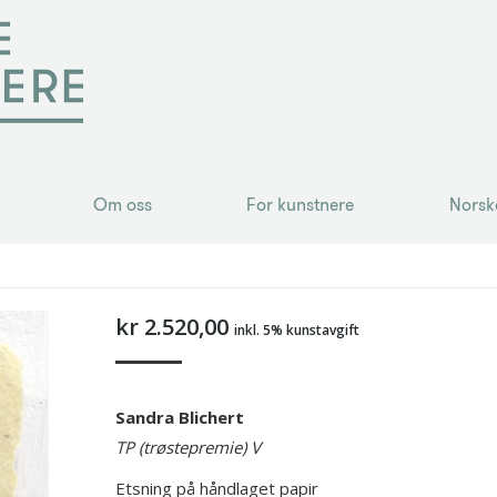
Om oss
For kunstnere
Norsk
Om oss
For kunstnere
Norsk
kr
2.520,00
inkl. 5% kunstavgift
Sandra Blichert
TP (trøstepremie) V
Etsning på håndlaget papir