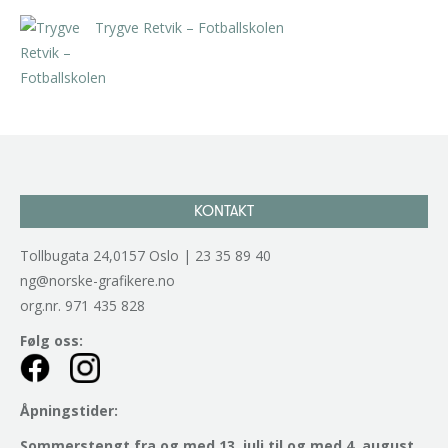
Trygve Retvik – Fotballskolen
kr
2.940,00
inkl. 5% kunstavgift
KONTAKT
Tollbugata 24,0157 Oslo | 23 35 89 40
ng@norske-grafikere.no
org.nr. 971 435 828
Følg oss:
Åpningstider:
Sommerstengt fra og med 13. juli til og med 4. august