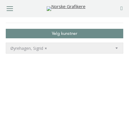
You are here:
Velg kunstner
Øyrehagen, Sigrid
×