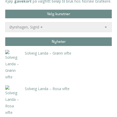
Kjøp
gavekort
på valgfritt beløp til bruk hos Norske Grafikere.
Velg kunstner
Øyrehagen, Sigrid
×
Nyheter
Solveig Landa – Grønn vifte
kr
5.250,00
inkl. 5% kunstavgift
Solveig Landa – Rosa vifte
kr
5.250,00
inkl. 5% kunstavgift