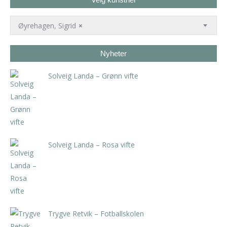
Øyrehagen, Sigrid
×
Nyheter
Solveig Landa – Grønn vifte
kr
5.250,00
inkl. 5% kunstavgift
Solveig Landa – Rosa vifte
kr
5.250,00
inkl. 5% kunstavgift
Trygve Retvik – Fotballskolen