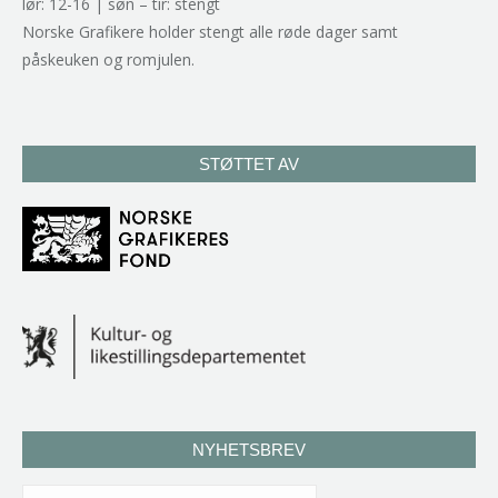
lør: 12-16 | søn – tir: stengt
Norske Grafikere holder stengt alle røde dager samt
påskeuken og romjulen.
STØTTET AV
NYHETSBREV