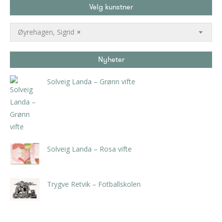
Velg kunstner
Øyrehagen, Sigrid
×
Nyheter
Solveig Landa – Grønn vifte
kr
5.250,00
inkl. 5% kunstavgift
Solveig Landa – Rosa vifte
kr
5.250,00
inkl. 5% kunstavgift
Trygve Retvik – Fotballskolen
kr
2.940,00
inkl. 5% kunstavgift