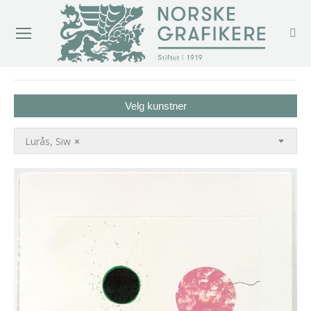
You are here:
Velg kunstner
Lurås, Siw
×