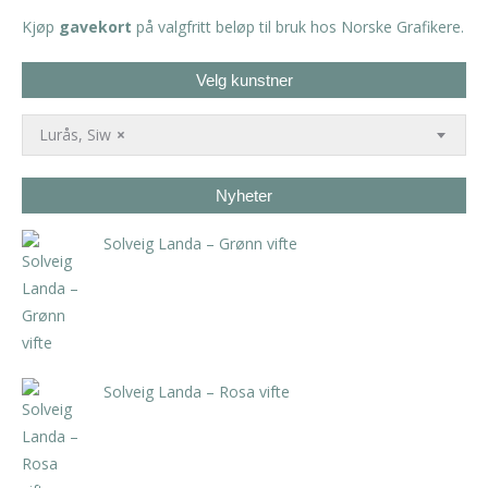
Kjøp
gavekort
på valgfritt beløp til bruk hos Norske Grafikere.
Velg kunstner
Lurås, Siw
×
Nyheter
Solveig Landa – Grønn vifte
kr
5.250,00
inkl. 5% kunstavgift
Solveig Landa – Rosa vifte
kr
5.250,00
inkl. 5% kunstavgift