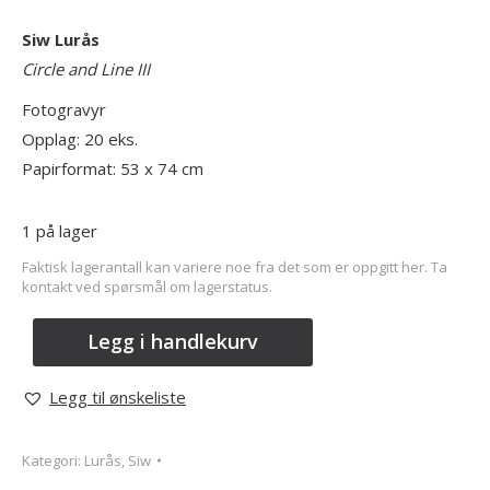
Siw Lurås
Circle and Line III
Fotogravyr
Opplag: 20 eks.
Papirformat: 53 x 74 cm
1 på lager
Faktisk lagerantall kan variere noe fra det som er oppgitt her. Ta
kontakt ved spørsmål om lagerstatus.
Legg i handlekurv
Legg til ønskeliste
Kategori:
Lurås, Siw