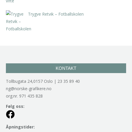
Trygve Retvik – Fotballskolen
kr
2.940,00
inkl. 5% kunstavgift
KONTAKT
Tollbugata 24,0157 Oslo | 23 35 89 40
ng@norske-grafikere.no
org.nr. 971 435 828
Følg oss:
Åpningstider: