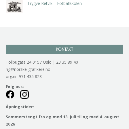
Trygve Retvik – Fotballskolen
kr
2.940,00
inkl. 5% kunstavgift
KONTAKT
Tollbugata 24,0157 Oslo | 23 35 89 40
ng@norske-grafikere.no
org.nr. 971 435 828
Følg oss:
Åpningstider:
Sommerstengt fra og med 13. juli til og med 4. august
2026