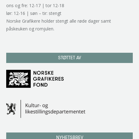
ons og fre: 12-17 | tor 12-18
lør: 12-16 | søn – tir: stengt
Norske Grafikere holder stengt alle røde dager samt
påskeuken og romjulen.
STØTTET AV
NYHETSBREV