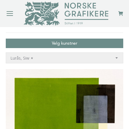
You are here:
Velg kunstner
Lurås, Siw
×