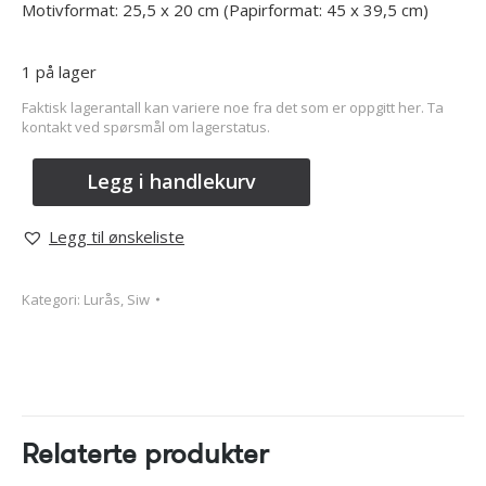
Motivformat: 25,5 x 20 cm (Papirformat: 45 x 39,5 cm)
1 på lager
Faktisk lagerantall kan variere noe fra det som er oppgitt her. Ta
kontakt ved spørsmål om lagerstatus.
Legg i handlekurv
Legg til ønskeliste
Kategori:
Lurås, Siw
Relaterte produkter