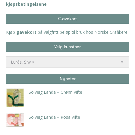
kjøpsbetingelsene
Gavekort
Kjøp
gavekort
på valgfritt beløp til bruk hos Norske Grafikere.
Velg kunstner
Lurås, Siw
×
Nyheter
Solveig Landa – Grønn vifte
kr
5.250,00
inkl. 5% kunstavgift
Solveig Landa – Rosa vifte
kr
5.250,00
inkl. 5% kunstavgift