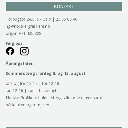
KONTAKT
Tollbugata 24,0157 Oslo | 23 35 89 40
ng@norske-grafikere.no
org.nr. 971 435 828
Følg oss:
Åpningstider:
Sommerstengt lørdag 8. og 15. august
ons og fre: 12-17 | tor 12-18
lør: 12-16 | søn – tir: stengt
Norske Grafikere holder stengt alle røde dager samt
påskeuken og romjulen.