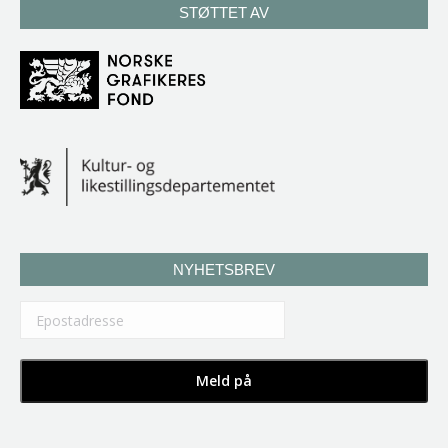
STØTTET AV
NYHETSBREV