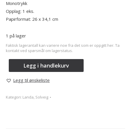
Monotrykk
Opplag: 1 eks.
Papirformat: 26 x 34,1 cm
1 på lager
Faktisk lagerantall kan variere noe fra det som er oppgitt her. Ta
kontakt ved spørsmål om lagerstatus.
Legg i handlekurv
Legg til ønskeliste
Kategori:
Landa, Solveig