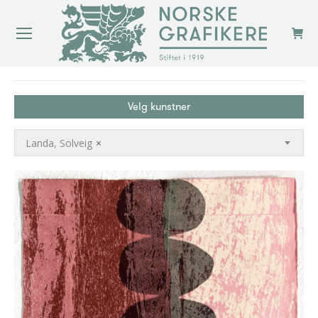
You are here:
Velg kunstner
Landa, Solveig
×