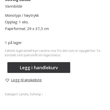
Vannbilde
Monotypi / høytrykk
Opplag: 1 eks.
Papirformat: 29 x 37,5 cm
1 på lager
Faktisk lagerantall kan variere noe fra det som er oppgitt her. Ta
kontakt ved spørsmål om lagerstatus.
Legg i handlekurv
Legg til ønskeliste
Kategori:
Landa, Solveig