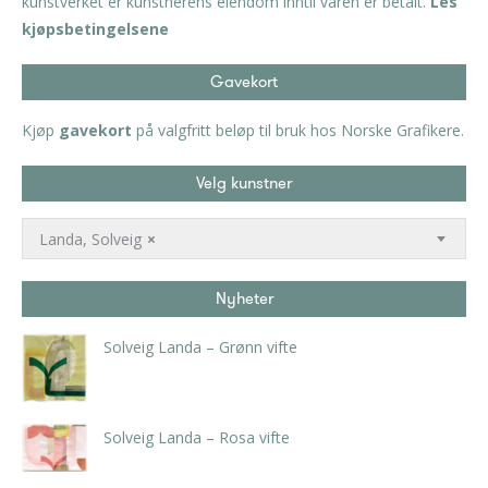
kunstverket er kunstnerens eiendom inntil varen er betalt.
Les
kjøpsbetingelsene
Gavekort
Kjøp
gavekort
på valgfritt beløp til bruk hos Norske Grafikere.
Velg kunstner
Landa, Solveig
×
Nyheter
Solveig Landa – Grønn vifte
kr
5.250,00
inkl. 5% kunstavgift
Solveig Landa – Rosa vifte
kr
5.250,00
inkl. 5% kunstavgift