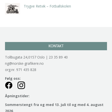
Trygve Retvik – Fotballskolen
kr
2.940,00
inkl. 5% kunstavgift
KONTAKT
Tollbugata 24,0157 Oslo | 23 35 89 40
ng@norske-grafikere.no
org.nr. 971 435 828
Følg oss:
Åpningstider:
Sommerstengt fra og med 13. juli til og med 4. august
2026