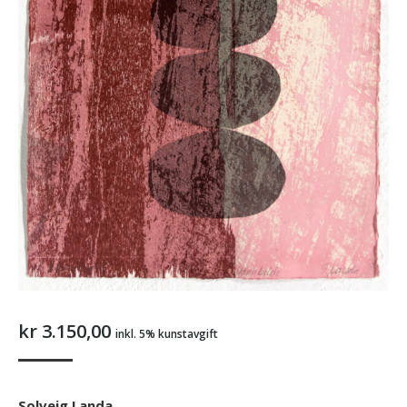
kr
3.150,00
inkl. 5% kunstavgift
Solveig Landa