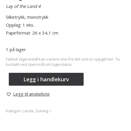
Lay of the Land 4
Silketrykk, monotrykk
Opplag: 1 eks.
Papirformat: 26 x 34,1 cm
1 på lager
Faktisk lagerantall kan variere noe fra det som er oppgitt her. Ta
kontakt ved spørsmål om lagerstatus.
Legg i handlekurv
Legg til ønskeliste
Kategori:
Landa, Solveig