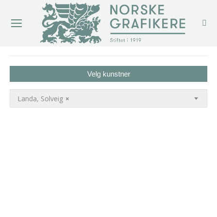
You are here:
Velg kunstner
Landa, Solveig
×