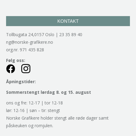
KONTAKT
Tollbugata 24,0157 Oslo | 23 35 89 40
ng@norske-grafikere.no
org.nr. 971 435 828
Følg oss:
Åpningstider:
Sommerstengt lørdag 8. og 15. august
ons og fre: 12-17 | tor 12-18
lør: 12-16 | søn – tir: stengt
Norske Grafikere holder stengt alle røde dager samt
påskeuken og romjulen.