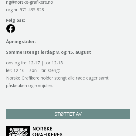
ng@norske-grafikere.no
org.nr. 971 435 828
Følg oss:
Åpningstider:
Sommerstengt lørdag 8. og 15. august
ons og fre: 12-17 | tor 12-18
lør: 12-16 | søn – tir: stengt
Norske Grafikere holder stengt alle røde dager samt
påskeuken og romjulen.
STØTTET AV