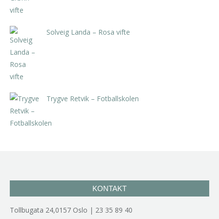
Solveig Landa – Rosa vifte
kr
5.250,00
inkl. 5% kunstavgift
Trygve Retvik – Fotballskolen
kr
2.940,00
inkl. 5% kunstavgift
KONTAKT
Tollbugata 24,0157 Oslo | 23 35 89 40