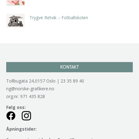
kr
5.250,00
inkl. 5% kunstavgift
Trygve Retvik – Fotballskolen
kr
2.940,00
inkl. 5% kunstavgift
KONTAKT
Tollbugata 24,0157 Oslo | 23 35 89 40
ng@norske-grafikere.no
org.nr. 971 435 828
Følg oss:
Åpningstider: