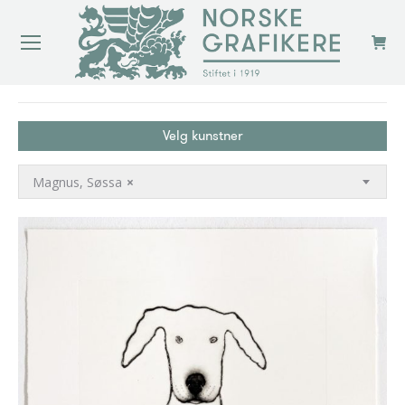
You are here:
Velg kunstner
Magnus, Søssa
×