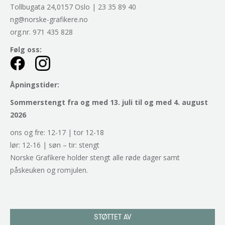
Tollbugata 24,0157 Oslo | 23 35 89 40
ng@norske-grafikere.no
org.nr. 971 435 828
Følg oss:
Åpningstider:
Sommerstengt fra og med 13. juli til og med 4. august
2026
ons og fre: 12-17 | tor 12-18
lør: 12-16 | søn – tir: stengt
Norske Grafikere holder stengt alle røde dager samt
påskeuken og romjulen.
STØTTET AV