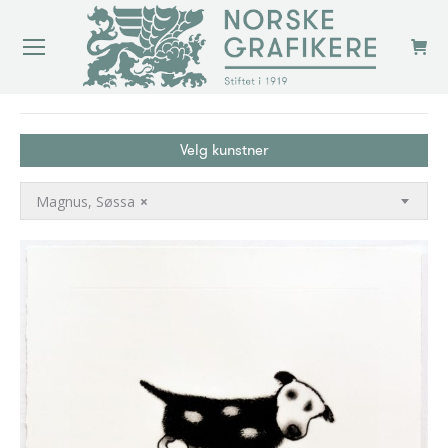
You are here:
Velg kunstner
Magnus, Søssa
×