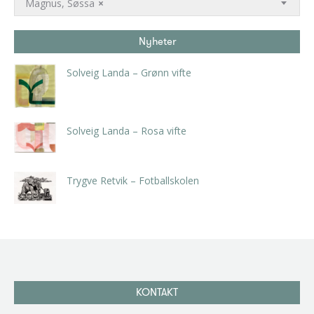
Magnus, Søssa
×
Nyheter
Solveig Landa – Grønn vifte
kr
5.250,00
inkl. 5% kunstavgift
Solveig Landa – Rosa vifte
kr
5.250,00
inkl. 5% kunstavgift
Trygve Retvik – Fotballskolen
kr
2.940,00
inkl. 5% kunstavgift
KONTAKT