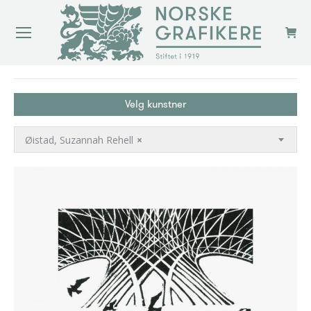
You are here:
Velg kunstner
Øistad, Suzannah Rehell
×