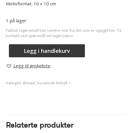
Motivformat: 10 x 10 cm
1 på lager
Faktisk lagerantall kan variere noe fra det som er oppgitt her. Ta
kontakt ved spørsmål om lagerstatus.
Legg i handlekurv
Legg til ønskeliste
Kategori:
Øistad, Suzannah Rehell
Relaterte produkter