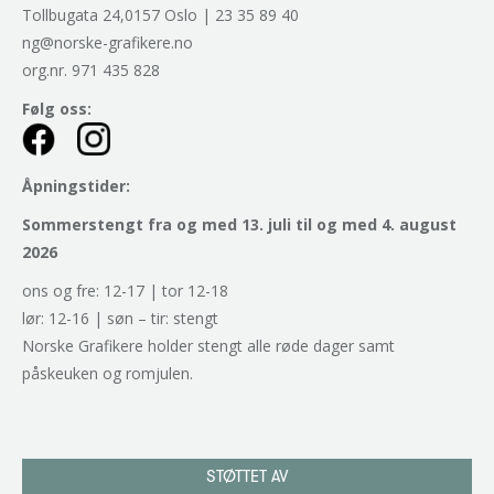
Tollbugata 24,0157 Oslo | 23 35 89 40
ng@norske-grafikere.no
org.nr. 971 435 828
Følg oss:
Åpningstider:
Sommerstengt fra og med 13. juli til og med 4. august
2026
ons og fre: 12-17 | tor 12-18
lør: 12-16 | søn – tir: stengt
Norske Grafikere holder stengt alle røde dager samt
påskeuken og romjulen.
STØTTET AV