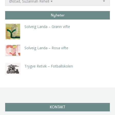
Øistad, Suzannah Rehell
×
Nyheter
Solveig Landa – Grønn vifte
kr
5.250,00
inkl. 5% kunstavgift
Solveig Landa – Rosa vifte
kr
5.250,00
inkl. 5% kunstavgift
Trygve Retvik – Fotballskolen
kr
2.940,00
inkl. 5% kunstavgift
KONTAKT