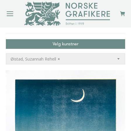
You are here:
Velg kunstner
Øistad, Suzannah Rehell
×