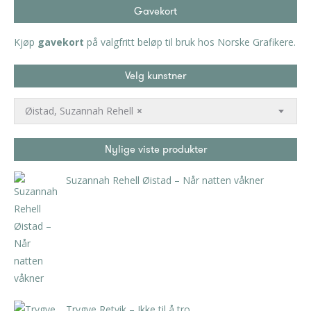
Gavekort
Kjøp
gavekort
på valgfritt beløp til bruk hos Norske Grafikere.
Velg kunstner
Øistad, Suzannah Rehell
×
Nylige viste produkter
Suzannah Rehell Øistad – Når natten våkner
kr
3.150,00
inkl. 5% kunstavgift
Trygve Retvik – Ikke til å tro