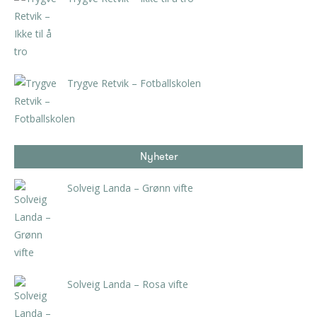
kr
2.625,00
inkl. 5% kunstavgift
Trygve Retvik – Fotballskolen
kr
2.940,00
inkl. 5% kunstavgift
Nyheter
Solveig Landa – Grønn vifte
kr
5.250,00
inkl. 5% kunstavgift
Solveig Landa – Rosa vifte
kr
5.250,00
inkl. 5% kunstavgift