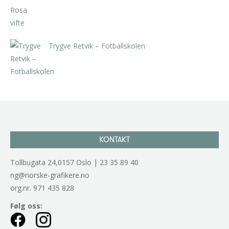
Trygve Retvik – Fotballskolen
kr
2.940,00
inkl. 5% kunstavgift
KONTAKT
Tollbugata 24,0157 Oslo | 23 35 89 40
ng@norske-grafikere.no
org.nr. 971 435 828
Følg oss: