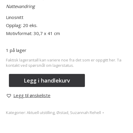
Nattevandring
Linosnitt
Opplag: 20 eks.
Motivformat: 30,7 x 41 cm
1 på lager
Faktisk lagerantall kan variere noe fra det som er oppgitt her. Ta
kontakt ved spørsmål om lagerstatus.
Legg i handlekurv
Legg til ønskeliste
Kategorier:
Aktuell utstilling
,
Øistad, Suzannah Rehell